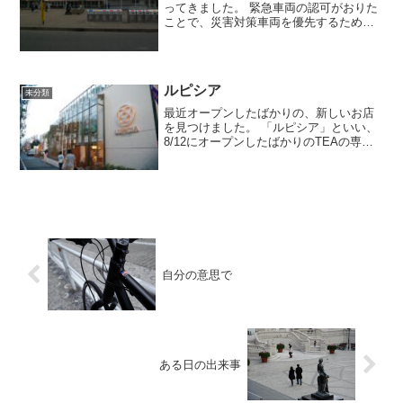
ってきました。 緊急車両の認可がおりた
ことで、災害対策車両を優先するため一
般車両の通行を制限している東北自動車
道などについても通行することが可能と
なり、高速のSAで給油ができるようにな
った。結果として、一...
ルピシア
未分類
最近オープンしたばかりの、新しいお店
を見つけました。 「ルピシア」といい、
8/12にオープンしたばかりのTEAの専門
店のようです。 紅茶・緑茶など、世界中
の葉っぱを売っている他、店内で飲むこ
ともできるようです。 近々いってみよ
うと思います。...
自分の意思で
ある日の出来事