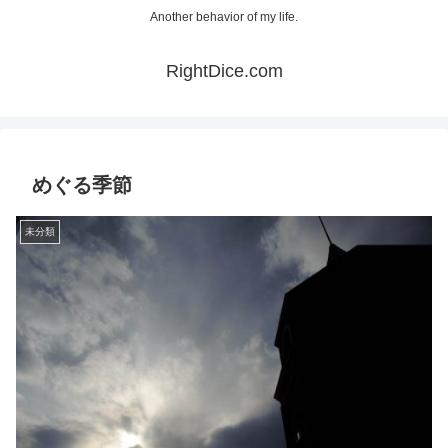
Another behavior of my life.
RightDice.com
めぐる季節
未分類