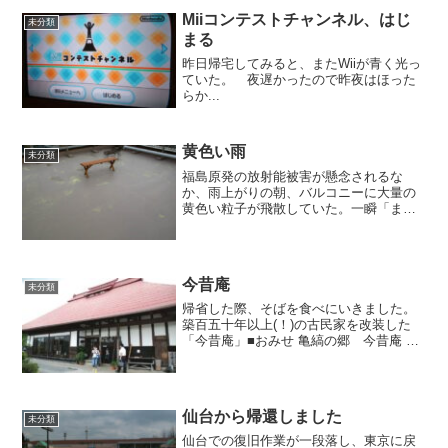
Miiコンテストチャンネル、はじ
未分類
まる
昨日帰宅してみると、またWiiが青く光っ
ていた。 夜遅かったので昨夜はほった
らか...
黄色い雨
未分類
福島原発の放射能被害が懸念されるな
か、雨上がりの朝、バルコニーに大量の
黄色い粒子が飛散していた。一瞬「まさ
か・・・」と思ったが放射性物質がこん
な風に見えるはずもなく、まるで湯の花
のようなそれは、大量のスギ花粉であっ
た。ホッと安堵するとともに...
今昔庵
未分類
帰省した際、そばを食べにいきました。
築百五十年以上(！)の古民家を改装した
「今昔庵」■おみせ 亀縞の郷 今昔庵
宮城県岩沼市小川神田町22 0223-23-
6282 営業時間 11：00～20：00 定
休日 木曜日 席数 50席...
仙台から帰還しました
未分類
仙台での復旧作業が一段落し、東京に戻