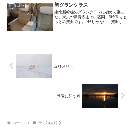
た。そして登録直後...
初グランクラス
乗り物大好き
東北新幹線のグランクラスに初めて乗っ
た。東京〜新青森までの区間、3時間ちょ
っとの贅沢です。9席しかない、贅沢な空
間。アルコール含めて、飲み物は飲み放
題。
走れメロス！
朝陽に舞う鶴
ホーム
乗り物大好き