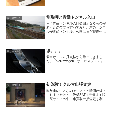
龍飛岬と青函トンネル入口
乗り物大好き
▲「青函トンネル入口公園」なるものが
あったので立ち寄ってみた。左のトンネ
ルが青函トンネル。公園はまだ整備中の
ようで、とりあえず駐車場にトイレ、小
さな売店と展望台があるだけ。▲「青函
隊道（青函トンネル）」入口。ここから
龍飛岬の地下深くに下って...
凛。。。
乗り物大好き
愛車が１２ヶ月点検から帰ってきまし
た。「Volkswagen サービスプラス」
に...
初体験！クルマ出張査定
乗り物大好き
昨年末のことなのでちょっと時間が経っ
てしまったけど、PASSATを売却する際
に某サイトの中古車買取一括査定を利用
してみた。車種や年式、連絡先などの必
要事項を入力すると、僕の住んでいるエ
リアでは10数社ほどの買取店がヒットし