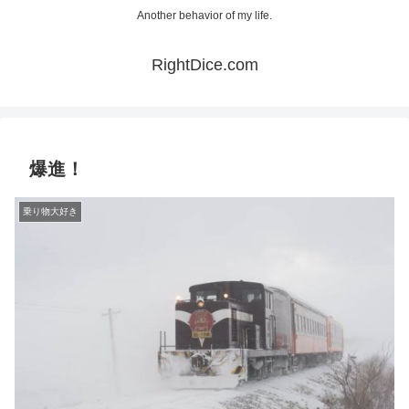
Another behavior of my life.
RightDice.com
爆進！
乗り物大好き