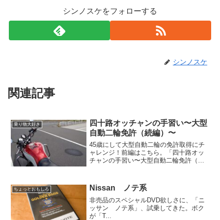
シンノスケをフォローする
シンノスケ
関連記事
四十路オッチャンの手習い〜大型
乗り物大好き
自動二輪免許（続編）〜
45歳にして大型自動二輪の免許取得にチ
ャレンジ！前編はこちら。「四十路オッ
チャンの手習い〜大型自動二輪免許（前
編）〜」卒業まであと少しという教習期
間中に急な転勤が決まり、引っ越すこと
になった。考えられる選択肢は３つ。・
Nissan ノテ系
ちょっとおもしろ
教習継続はあきらめて、...
非売品のスペシャルDVD欲しさに、「ニ
ッサン ノテ系」、試乗してきた。ボク
が「T...