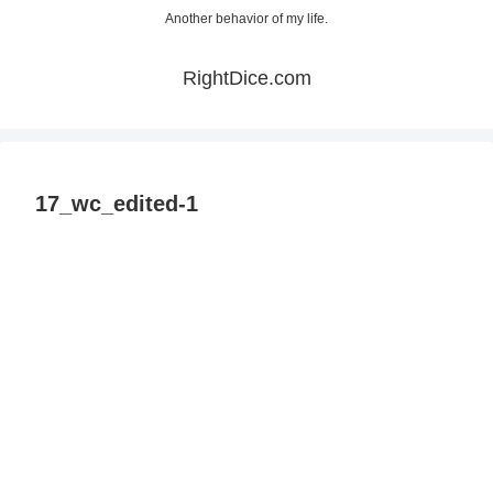
Another behavior of my life.
RightDice.com
17_wc_edited-1