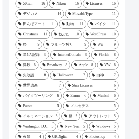
50mm
16
Nikon
16
Licenses
16
デジカメ
14
MovableType
11
田んぼアート
11
動物
11
バイク
11
Christmas
11
ねぶた
10
WordPress
10
祭
9
フルーツ狩り
9
Wii
9
311の記録
9
InternetDomain
9
Florida
8
津鉄
8
Broadway
8
Apple
8
VW
8
失敗談
8
Halloween
7
白神
7
世界遺産
7
State Licenses
6
バイクツーリング
6
35mm
6
Musical
6
Passat
5
メルセデス
5
イルミネーション
5
橋
5
アウトレット
5
Washington D.C.
5
New Year
5
Windows
5
夜景
4
GRDigital
4
Photoshop
4