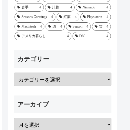
岩手
4
川越
4
Nintendo
4
Seasons Greetings
4
紅葉
4
Playstation
4
Macintosh
4
Df
4
Season
4
雪
4
アメリカ暮らし
4
D80
4
カテゴリー
アーカイブ