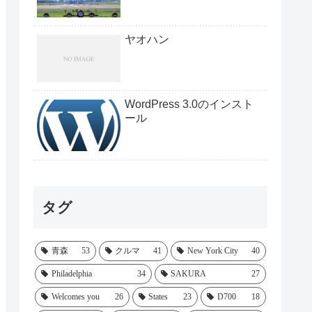
ヤオハン
WordPress 3.0のインスト
ール
タグ
青森
53
クルマ
41
New York City
40
Philadelphia
34
SAKURA
27
Welcomes you
26
States
23
D700
18