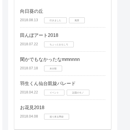
向日葵の丘
2018.08.13
行きました
風景
田んぼアート2018
2018.07.22
ちょっとおもしろ
閑かでもなかったなmmnnnn
2018.07.18
未分類
羽生くん仙台凱旋パレード
2018.04.22
イベント
話題のモノ
お花見2018
2018.04.08
巡り來る季節