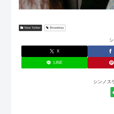
New Yorker
Broadway
シ
X
LINE
シンノス