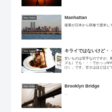
Manhattan
New Yorker
後輩が日本から研修で渡米してきて
キライではないけど・
New Yorker
甘いものは苦手なのですが、
ズも）でも・・・でかっっNY
け）」です。甘さはほどほど
Brooklyn Bridge
New Yorker
...