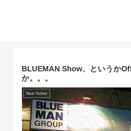
BLUEMAN Show、というかOff 
か。。。
New Yorker