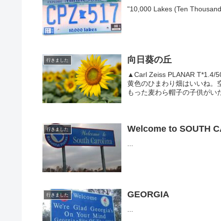
向日葵の丘
行きました
▲Carl Zeiss PLANA
黄色のひまわり畑はいいね。
もった麦わら帽子の子供がいた
Welcome to SOUTH 
行きました
...
GEORGIA
行きました
...