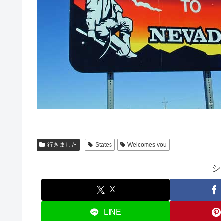
行きました
States
Welcomes you
シ
X
LINE