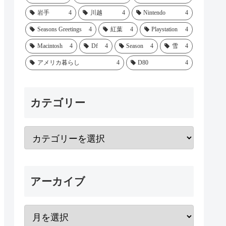
岩手
4
川越
4
Nintendo
4
Seasons Greetings
4
紅葉
4
Playstation
4
Macintosh
4
Df
4
Season
4
雪
4
アメリカ暮らし
4
D80
4
カテゴリー
アーカイブ