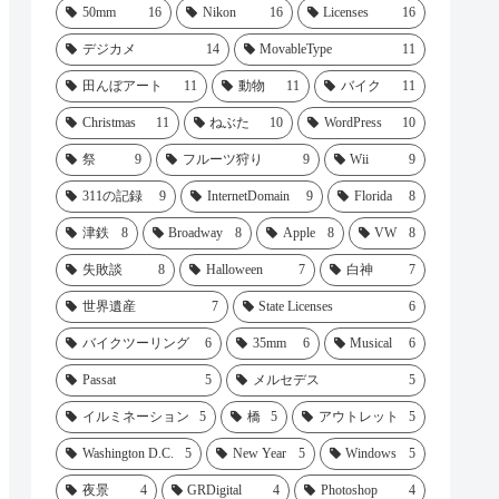
50mm
16
Nikon
16
Licenses
16
デジカメ
14
MovableType
11
田んぼアート
11
動物
11
バイク
11
Christmas
11
ねぶた
10
WordPress
10
祭
9
フルーツ狩り
9
Wii
9
311の記録
9
InternetDomain
9
Florida
8
津鉄
8
Broadway
8
Apple
8
VW
8
失敗談
8
Halloween
7
白神
7
世界遺産
7
State Licenses
6
バイクツーリング
6
35mm
6
Musical
6
Passat
5
メルセデス
5
イルミネーション
5
橋
5
アウトレット
5
Washington D.C.
5
New Year
5
Windows
5
夜景
4
GRDigital
4
Photoshop
4