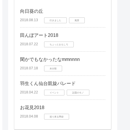
向日葵の丘
2018.08.13
行きました
風景
田んぼアート2018
2018.07.22
ちょっとおもしろ
閑かでもなかったなmmnnnn
2018.07.18
未分類
羽生くん仙台凱旋パレード
2018.04.22
イベント
話題のモノ
お花見2018
2018.04.08
巡り來る季節