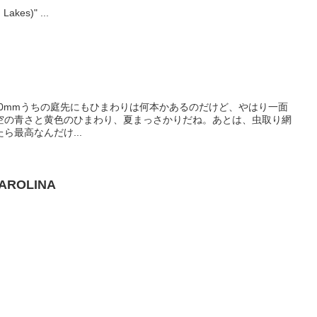
"10,000 Lakes (Ten Thousand Lakes)" ...
R T*1.4/50mmうちの庭先にもひまわりは何本かあるのだけど、やはり一面
空の青さと黄色のひまわり、夏まっさかりだね。あとは、虫取り網
ら最高なんだけ...
CAROLINA