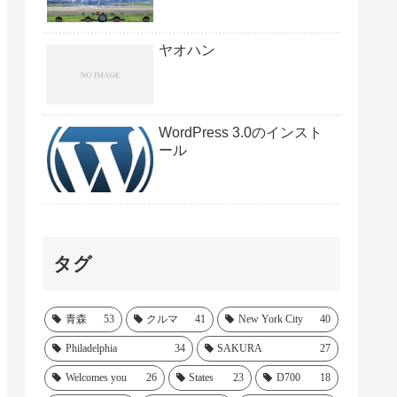
ヤオハン
WordPress 3.0のインスト
ール
タグ
青森
53
クルマ
41
New York City
40
Philadelphia
34
SAKURA
27
Welcomes you
26
States
23
D700
18