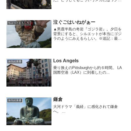
クしてしまう。こういう点は、子供も大
人もオトコってかわらない。
泣ぐごはいねがぁー
ちょっとおもしろ
▲男鹿半島の奇岩『ゴジラ岩』。夕日を
背景にすると、シルエットが本当にゴジ
ラのようにみえるらしい。※追記：最
近、ダイハツの軽自動車（キャスパーか
な？）のCMで使われているのは、このゴ
ジラ岩。
Los Angels
旅先絵葉書
乗り換えのPittsburghから約６時間。 LA
国際空港（LAX）に到着したの...
鎌倉
旅先絵葉書
大河ドラマ「義経」に感化されて鎌倉
へ。 ...