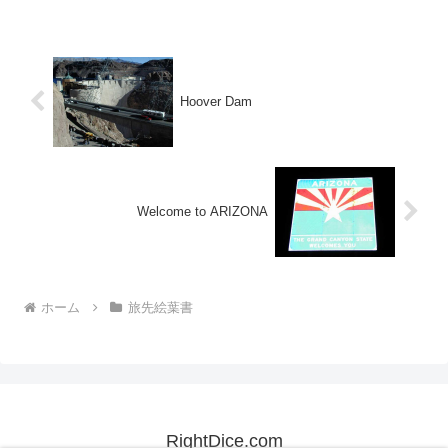
Hoover Dam
Welcome to ARIZONA
ホーム
旅先絵葉書
RightDice.com