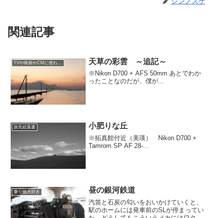
シンノスケ
関連記事
天草の彩雲 ～追記～
TVや映画やCMに使われた場所
※Nikon D700 + AFS 50mm あとでわか
ったことなのだが、僕が...
小肥りな丘
旅先絵葉書
※拓真館付近（美瑛） Nikon D700 +
Tamrom SP AF 28-...
昼の銀河鉄道
乗り物大好き
汽笛と石炭の匂いをおいかけていくと、
駅のホームには発車前のSLが停まってい
た。どうしてもこういうメカにはワクワ