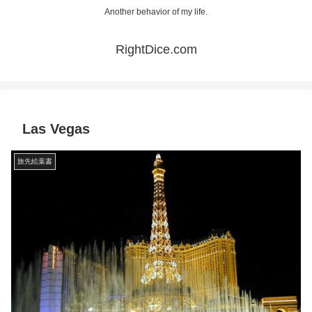
Another behavior of my life.
RightDice.com
Las Vegas
旅先絵葉書