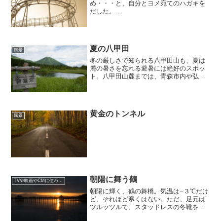
め・・・と、自分とヨメ宛てのハガキを
だした。...
夏の八甲田
風景
冬の厳しさで知られる八甲田山も、夏は
麓の暑さを忘れる避暑には絶好のスポッ
ト。八甲田山麓までは、青森市内や弘前
市内から車で一時間ほど。豪雪で有名な
酸ヶ湯温泉〜十和田をつなぐのが「八甲
田ゴールドライン」（国道103号線）とい
うルート。このゴール...
黄金のトンネル
風景
朝陽に舞う鶴
TVや映画やCMに使われた場所
朝陽に輝く、鶴の舞橋。気温は−３℃だけ
ど、それほど寒くはない。ただ、足元は
ツルッツルで、スタッドレスの冬靴を履
いていても、滑って転びそうになる。今