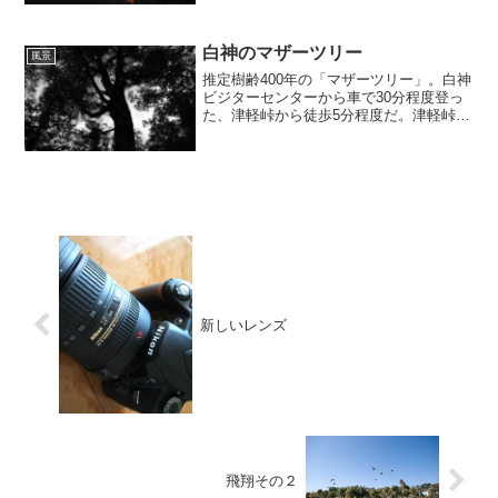
年ももうあと何日。来年はいいことがあ
りますように。
白神のマザーツリー
風景
推定樹齢400年の「マザーツリー」。白神
ビジターセンターから車で30分程度登っ
た、津軽峠から徒歩5分程度だ。津軽峠か
ら先の林道は、日本海側の深浦まで車で
抜けることができるが、未舗装の林道を
40kmほど走行する。乗用車で行けないこ
とはないが、...
新しいレンズ
飛翔その２