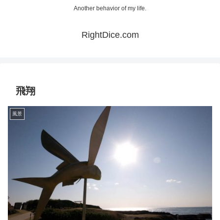
Another behavior of my life.
RightDice.com
飛翔
風景