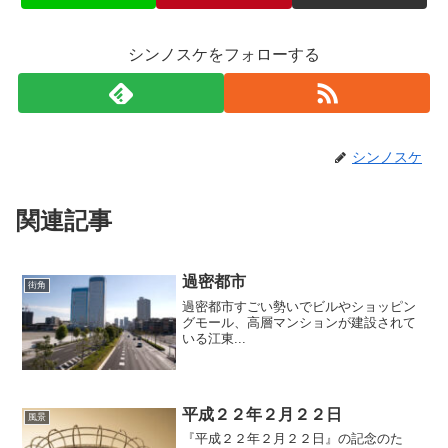
シンノスケをフォローする
シンノスケ
関連記事
過密都市
街角
過密都市すごい勢いでビルやショッピン
グモール、高層マンションが建設されて
いる江東...
平成２２年２月２２日
風景
『平成２２年２月２２日』の記念のた