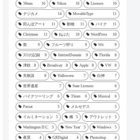
50mm
16
Nikon
16
Licenses
16
デジカメ
14
MovableType
11
田んぼアート
11
動物
11
バイク
11
Christmas
11
ねぶた
10
WordPress
10
祭
9
フルーツ狩り
9
Wii
9
311の記録
9
InternetDomain
9
Florida
8
津鉄
8
Broadway
8
Apple
8
VW
8
失敗談
8
Halloween
7
白神
7
世界遺産
7
State Licenses
6
バイクツーリング
6
35mm
6
Musical
6
Passat
5
メルセデス
5
イルミネーション
5
橋
5
アウトレット
5
Washington D.C.
5
New Year
5
Windows
5
夜景
4
GRDigital
4
Photoshop
4