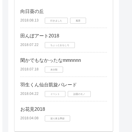
向日葵の丘
2018.08.13
行きました
風景
田んぼアート2018
2018.07.22
ちょっとおもしろ
閑かでもなかったなmmnnnn
2018.07.18
未分類
羽生くん仙台凱旋パレード
2018.04.22
イベント
話題のモノ
お花見2018
2018.04.08
巡り來る季節