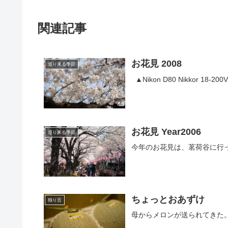
関連記事
お花見 2008
巡り來る季節
▲Nikon D80 Nikkor 18-200V
お花見 Year2006
巡り來る季節
今年のお花見は、茗荷谷に行
ちょっとおあずけ
独り言
母からメロンが送られてきた。