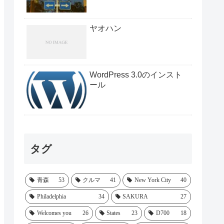
ヤオハン
WordPress 3.0のインスト
ール
タグ
青森
53
クルマ
41
New York City
40
Philadelphia
34
SAKURA
27
Welcomes you
26
States
23
D700
18