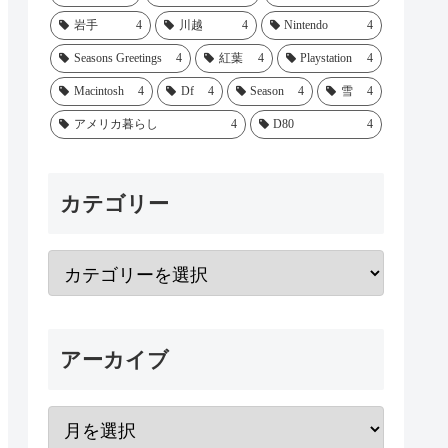
岩手
4
川越
4
Nintendo
4
Seasons Greetings
4
紅葉
4
Playstation
4
Macintosh
4
Df
4
Season
4
雪
4
アメリカ暮らし
4
D80
4
カテゴリー
アーカイブ