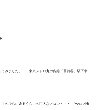
R ...
ってみました。 東京メトロ丸の内線「茗荷谷」駅下車...
手のひらに余るぐらいの巨大なメロン・・・・それも4玉...