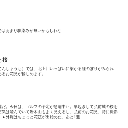
.」日本ではあまり馴染みが無いかもしれな...
と桜
てんしょうち）では、北上川いっぱいに架かる鯉のぼりがみられ
あるお花見が愉しめます。
麗だ。今日は、ゴルフの予定が急遽中止。早起きして弘前城の桜を
空気は澄んでいて岩木山もよく見えるし、弘前のお花見、特に撮影
▲外堀はちょっと花筏が出始めた。あと1週...