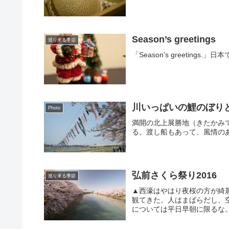
Season’s greetings
巡り來る季節
「Season's greetings
川いっぱいの鯉のぼり
Photo
満開の北上展勝地（きたかみ
る。渡し船もあって、風情の
弘前さくら祭り2016
巡り來る季節
▲西濠はやはり夜桜の方が綺
観てきた。人はまばらだし、
については平日早朝に限るな。