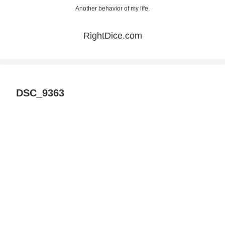
Another behavior of my life.
RightDice.com
DSC_9363