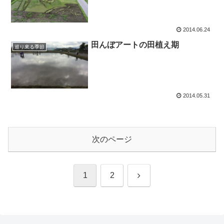
2014.06.24
田んぼアートの田植え期
巡り來る季節
2014.05.31
次のページ
次
1
2
へ