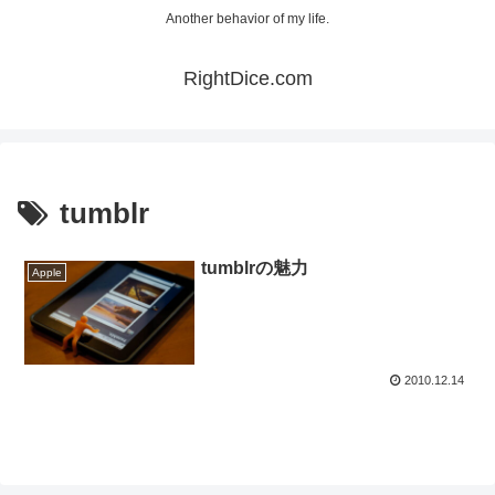
Another behavior of my life.
RightDice.com
tumblr
tumblrの魅力
Apple
2010.12.14