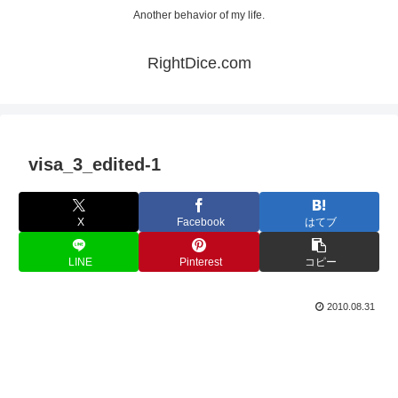
Another behavior of my life.
RightDice.com
visa_3_edited-1
X
Facebook
はてブ
LINE
Pinterest
コピー
2010.08.31