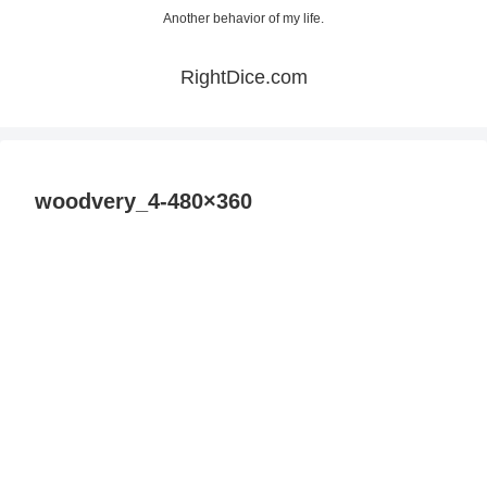
Another behavior of my life.
RightDice.com
woodvery_4-480×360