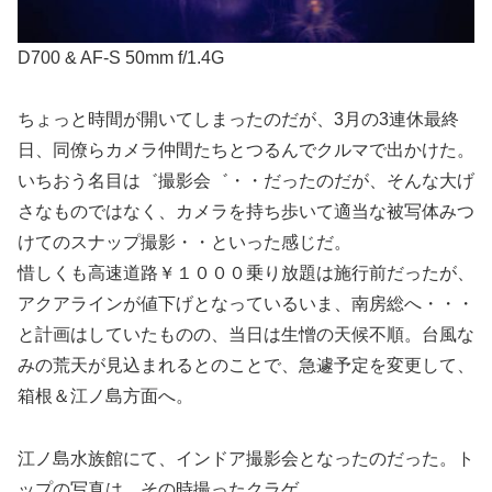
D700 & AF-S 50mm f/1.4G
ちょっと時間が開いてしまったのだが、3月の3連休最終
日、同僚らカメラ仲間たちとつるんでクルマで出かけた。
いちおう名目は゛撮影会゛・・だったのだが、そんな大げ
さなものではなく、カメラを持ち歩いて適当な被写体みつ
けてのスナップ撮影・・といった感じだ。
惜しくも高速道路￥１０００乗り放題は施行前だったが、
アクアラインが値下げとなっているいま、南房総へ・・・
と計画はしていたものの、当日は生憎の天候不順。台風な
みの荒天が見込まれるとのことで、急遽予定を変更して、
箱根＆江ノ島方面へ。
江ノ島水族館にて、インドア撮影会となったのだった。ト
ップの写真は、その時撮ったクラゲ。