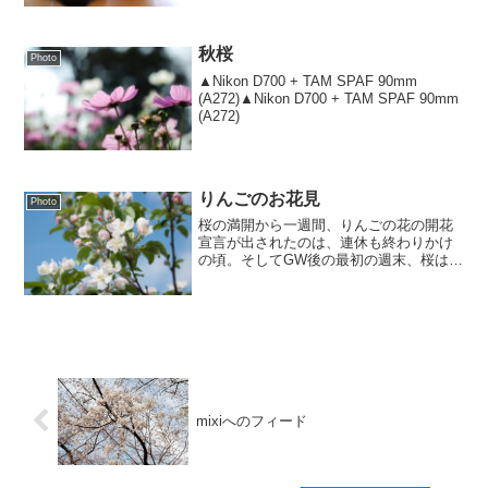
秋桜
Photo
▲Nikon D700 + TAM SPAF 90mm
(A272)▲Nikon D700 + TAM SPAF 90mm
(A272)
りんごのお花見
Photo
桜の満開から一週間、りんごの花の開花
宣言が出されたのは、連休も終わりかけ
の頃。そしてGW後の最初の週末、桜はも
う葉桜になっていたけど、りんごの花は5
分〜9分咲きといったところで、りんごの
お花見は今が旬。白とピンクの小さな花
は桜とはまた違った...
mixiへのフィード