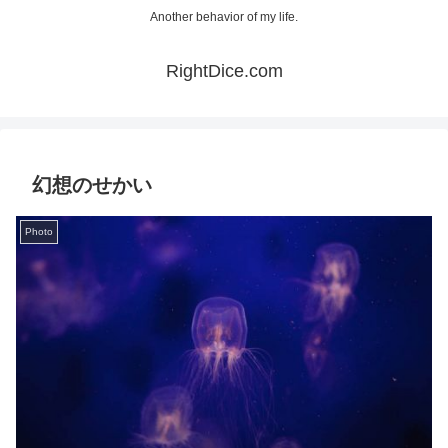
Another behavior of my life.
RightDice.com
幻想のせかい
Photo