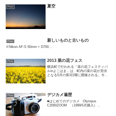
夏空
Photo
新しいものと古いもの
Photo
※Nikon AF-S 50mm + D700...
2013 菜の花フェス
Photo
横浜町で行われる「菜の花フェスティバ
ルinよこはま」は、町内の菜の花が見頃
となる5月の第3日曜に開催される。今年
は5/18(土)〜19(日)の2日間。桜と同様に
生育が遅れたのか、満開にはちょっと早
かったようで8分咲きといったところ。横
浜町の...
デジカメ遍歴
Photo
■はじめてのデジカメ Olympus
C2000ZOOM （1999/5月購入）...