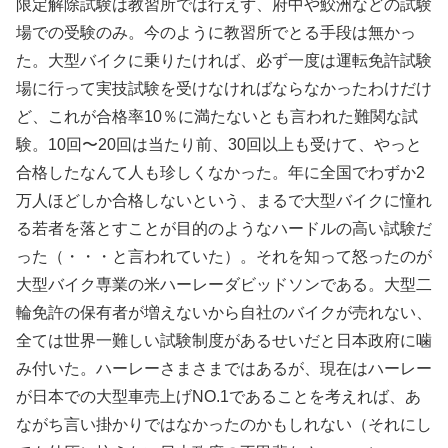
限定解除試験は教習所では行えず、府中や鮫洲などの試験
場での受験のみ。今のように教習所でとる手段は無かっ
た。大型バイクに乗りたければ、必ず一度は運転免許試験
場に行って実技試験を受けなければならなかったわけだけ
ど、これが合格率10％に満たないとも言われた難関な試
験。10回〜20回は当たり前、30回以上も受けて、やっと
合格したなんて人も珍しくなかった。年に全国でわずか2
万人ほどしか合格しないという、まるで大型バイクに憧れ
る若者を落とすことが目的のようなハードルの高い試験だ
った（・・・と言われていた）。それを知って怒ったのが
大型バイク専業の米ハーレーダビッドソンである。大型二
輪免許の保有者が増えないから自社のバイクが売れない、
全ては世界一難しい試験制度があるせいだと日本政府に噛
み付いた。ハーレーさまさまではあるが、現在はハーレー
が日本での大型車売上げNO.1であることを考えれば、あ
ながち言い掛かりではなかったのかもしれない（それにし