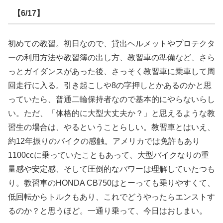
【6/17】
初めての教習。初日なので、貸出ヘルメットやプロテクタ
ーの利用方法や教習簿の出し方、教習車の準備など、さら
っとガイダンスがあった後、さっそく教習車に乗車して周
回走行に入る。引き起こしや8の字押しとかあるのかと思
っていたら、普通二輪保持者なので基本的にやらないらし
い。ただ、「体格的に大型大丈夫か？」と思えるような教
習生の場合は、やるということらしい。教習車とはいえ、
約12年振りのバイクの感触。アメリカでは免許もあり
1100ccに乗っていたこともあって、大型バイクなりの重
量感や安定感、そして圧倒的なパワーは理解していたつも
り。教習車のHONDA CB750はとーっても乗りやすくて、
低回転からトルクもあり、これでどうやったらエンストす
るのか？と思うほど。一通り乗って、今日はおしまい。