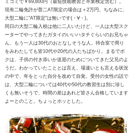
ミコミで￥69,800円（最短技能教習と卒業検定含む）。
現有二輪免許が普二AT限定の場合は＋2万円。ちなみに、
大型二輪に”AT限定”は無いです(・∀・)。
同日の大型二輪入校は他に二人いたけど、一人は大型スク
ーターでやってきたガタイのいいハタチぐらいのお兄ちゃ
ん、もう一人は30代のおとなしそうな人。待合室で周り
をみわたしても皆10代や20代の人たちばかり。まるでボ
クは、子供の付き添いか送迎のためについてきた父兄のよ
うだ。わかっていたこととは言え、場違いとも言える状況
の中で、年をとった自分を改めて自覚。受付の女性の話で
は、大型二輪については40代や50代の教習生は別に珍し
くも無いそうで、時間の差はあれど皆さん合格しています
よーとのこと。ちょっとホッとした。