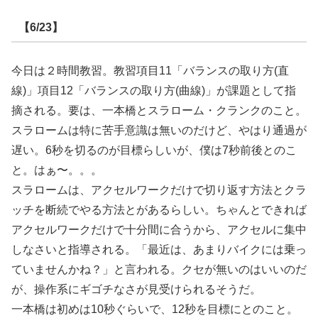
【6/23】
今日は２時間教習。教習項目11「バランスの取り方(直
線)」項目12「バランスの取り方(曲線)」が課題として指
摘される。要は、一本橋とスラローム・クランクのこと。
スラロームは特に苦手意識は無いのだけど、やはり通過が
遅い。6秒を切るのが目標らしいが、僕は7秒前後とのこ
と。はぁ〜。。。
スラロームは、アクセルワークだけで切り返す方法とクラ
ッチを断続でやる方法とがあるらしい。ちゃんとできれば
アクセルワークだけで十分間に合うから、アクセルに集中
しなさいと指導される。「最近は、あまりバイクには乗っ
ていませんかね？」と言われる。クセが無いのはいいのだ
が、操作系にギゴチなさが見受けられるそうだ。
一本橋は初めは10秒ぐらいで、12秒を目標にとのこと。