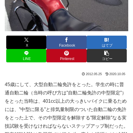
X
Facebook
はてブ
LINE
Pinterest
コピー
2012.05.25
2020.10.05
45歳にして、大型自動二輪免許をとった。学生の時に普
通自動二輪（当時の呼び方は”自動二輪免許の中型限定”）
をとった当時は、401cc以上の大っきいバイクに乗るため
には、”中型に限る”と排気量制限のついた自動二輪の免許
をとった上で、その中型限定を解除する”限定解除”なる実
技試験を受けなければならないステップアップ制だった。