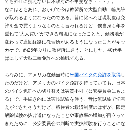
ても外圧に抗えない日本政府の不甲斐なさ・・・）。
なにはともあれ、おかげで今は教習所で大型自動二輪免許
が取れるようになったのである。昔に比べれば現制度は免
許を金で買うようなものとも言われるけど、僕自身も年を
重ねて”大人買い”ができる環境になったことと、勤務地が
変わって通勤経路に教習所があるようになったことがキッ
カケで、約25年ぶりに教習所に通うことにした。40代半
ばにして大型二輪免許への挑戦である。
ちなみに、アメリカ在勤当時に
米国バイクの免許を取得
し
たのだけど、アメリカのバイク免許を持っていても、日本
のバイク免許への切り替えは実質不可（公安委員会にもよ
る）で、手続き的には実技試験を伴う。昔は無試験で切替
えができたそうだけど、移住者の救済制度のはずが、限定
解除試験の抜け道になったことや事故率の増加が目立って
きたために、公安委員会の判断で実技試験を行うことにな