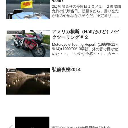
2級船舶免許の受験日１０／２ ２級船舶
免許の試験当日。朝起きたら、曇り空だ
が雨の心配はなさそうだ。予定通り、保
養所を７時半ぐらいにチェックアウト。
宿の朝食は８時からなので、食べていた
のでは間に合わない。コンビニで買った
アメリカ横断（Halfだけど）バイ
ツーリング
パンをほおばりながら、...
クツーリング＃２
Motorcycle Touring Report (1999/9/11～
9/14)■1999/09/13早朝、外の音で目が覚
めた・・。「いやな予感・・」。カーテ
ンを開けてみると・・・・やはり雨。う
ーむ、やはりカッパの準備をしておくべ
きだ...
弘前夜桜2014
Photo
東京でもきれいな金環日蝕がみれた