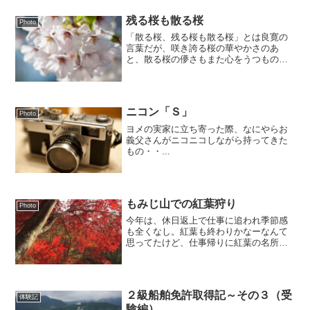
残る桜も散る桜
Photo
「散る桜、残る桜も散る桜」とは良寛の
言葉だが、咲き誇る桜の華やかさのあ
と、散る桜の儚さもまた心をうつものが
ある。お堀をピンク色に染める花びら
も、すぐに茶色に変色してしまうので、
愉しめるのはほんの一時だ。
ニコン「Ｓ」
Photo
ヨメの実家に立ち寄った際、なにやらお
義父さんがニコニコしながら持ってきた
もの・・...
もみじ山での紅葉狩り
Photo
今年は、休日返上で仕事に追われ季節感
も全くなし。紅葉も終わりかなーなんて
思ってたけど、仕事帰りに紅葉の名所が
あった。そばには清流も流れていて、ち
ょっと癒やされた気がする。
２級船舶免許取得記～その３（受
体験記
験編）