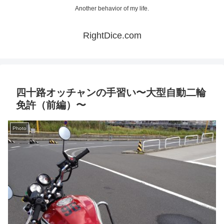
Another behavior of my life.
RightDice.com
四十路オッチャンの手習い〜大型自動二輪
免許（前編）〜
Photo