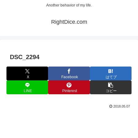
Another behavior of my life.
RightDice.com
DSC_2294
X
Facebook
はてブ
LINE
Pinterest
コピー
2018.05.07