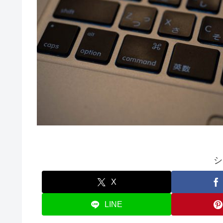
シ
X
LINE