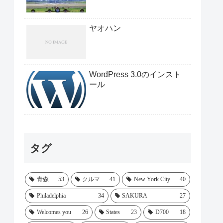
ヤオハン
WordPress 3.0のインスト
ール
タグ
青森
53
クルマ
41
New York City
40
Philadelphia
34
SAKURA
27
Welcomes you
26
States
23
D700
18