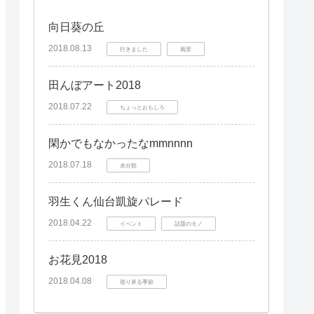
向日葵の丘
2018.08.13
行きました
風景
田んぼアート2018
2018.07.22
ちょっとおもしろ
閑かでもなかったなmmnnnn
2018.07.18
未分類
羽生くん仙台凱旋パレード
2018.04.22
イベント
話題のモノ
お花見2018
2018.04.08
巡り來る季節