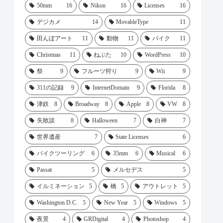
50mm
16
Nikon
16
Licenses
16
デジカメ
14
MovableType
11
田んぼアート
11
動物
11
バイク
11
Christmas
11
ねぶた
10
WordPress
10
祭
9
フルーツ狩り
9
Wii
9
311の記録
9
InternetDomain
9
Florida
8
津鉄
8
Broadway
8
Apple
8
VW
8
失敗談
8
Halloween
7
白神
7
世界遺産
7
State Licenses
6
バイクツーリング
6
35mm
6
Musical
6
Passat
5
メルセデス
5
イルミネーション
5
橋
5
アウトレット
5
Washington D.C.
5
New Year
5
Windows
5
夜景
4
GRDigital
4
Photoshop
4