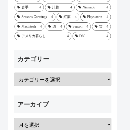
岩手
4
川越
4
Nintendo
4
Seasons Greetings
4
紅葉
4
Playstation
4
Macintosh
4
Df
4
Season
4
雪
4
アメリカ暮らし
4
D80
4
カテゴリー
アーカイブ