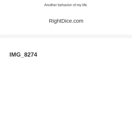
Another behavior of my life.
RightDice.com
IMG_8274