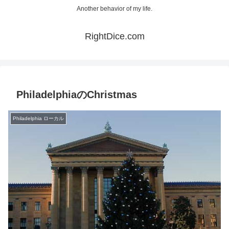
Another behavior of my life.
RightDice.com
PhiladelphiaのChristmas
Philadelphia ローカル