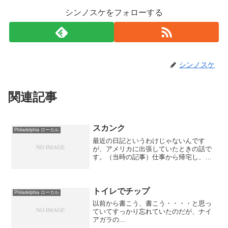
シンノスケをフォローする
シンノスケ
関連記事
スカンク
Philadelphia ローカル
最近の日記というわけじゃないんです
が、アメリカに出張していたときの話で
す。（当時の記事）仕事から帰宅し、駐
車場からウチに入ろうとすると、玄関の
前にノソノソと動く動物らしきものが
「スクワール（Squirrel：アメリカアカリ
ス）にしては大き...
トイレでチップ
Philadelphia ローカル
以前から書こう、書こう・・・・と思っ
ていてすっかり忘れていたのだが、ナイ
アガラの...