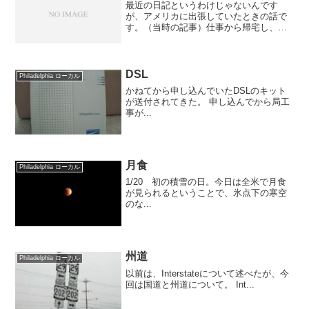
最近の日記というわけじゃないんです
が、アメリカに出張していたときの話で
す。（当時の記事）仕事から帰宅し、駐
車場からウチに入ろうとすると、玄関の
前にノソノソと動く動物らしきものが
「スクワール（Squirrel：アメリカアカリ
ス）にしては大き...
DSL
Philadelphia ローカル
かねてから申し込んでいたDSLのキット
が送付されてきた。 申し込んでから局工
事が...
月食
Philadelphia ローカル
1/20 初の積雪の日。今日は全米で月食
が見られるということで、氷点下の寒空
のな...
州道
Philadelphia ローカル
以前は、Interstateについて述べたが、今
回は国道と州道について。 Int...