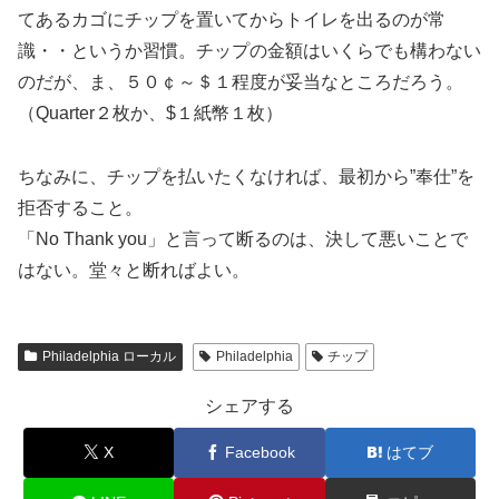
てあるカゴにチップを置いてからトイレを出るのが常
識・・というか習慣。チップの金額はいくらでも構わない
のだが、ま、５０￠～＄１程度が妥当なところだろう。
（Quarter２枚か、$１紙幣１枚）
ちなみに、チップを払いたくなければ、最初から”奉仕”を
拒否すること。
「No Thank you」と言って断るのは、決して悪いことで
はない。堂々と断ればよい。
Philadelphia ローカル
Philadelphia
チップ
シェアする
X
Facebook
はてブ