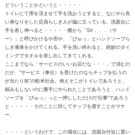
どういうことかというと・・・・・
トイレにて用を済ませて手を洗おうとすると、なにやら良
い身なりをした店員らしき人が脇に立っている。洗面台に
手を差し伸べると・・・・・横から「Sir．．．（サ
ー）」と呼びかけるや否や、「ぴゅっ」とハンドソープら
しき液体をかけてくれる。手を洗い終わると、絶妙のタイ
ミングでタオルを差し出してきてくれる。
ここまでなら「サービスのいいお店だな・・・」で済むの
だが、”サービス（奉仕）を受けたのならチップを払うの
が当たり前”の欧米社会。例えそこがトイレであろうと、
頼みもしないのに勝手にやられたことであろうと、ハンド
ソープを「ぴゅっ」っと一押ししただけの”仕事”であろう
と・・・・・そのことに対してチップを渡すことがマナ
ー。
・・・・というわけで、この場合には、洗面台付近に置い