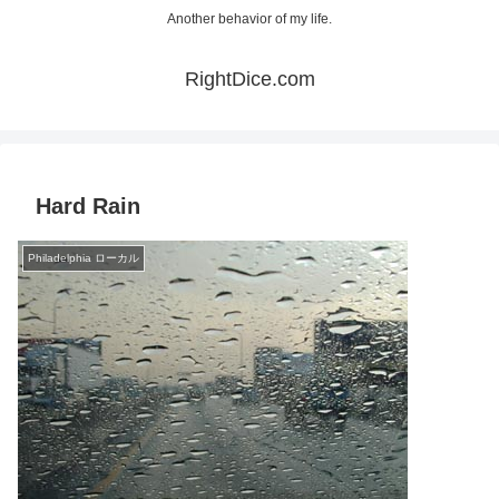
Another behavior of my life.
RightDice.com
Hard Rain
Philadelphia ローカル