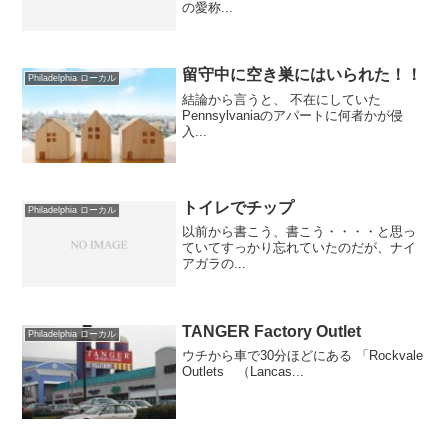
の愛称...
留守中に空き巣にはいられた！！
Philadelphia ローカル
結論から言うと、 不在にしていた
Pennsylvaniaのアパートに何者かが侵
入...
トイレでチップ
Philadelphia ローカル
以前から書こう、書こう・・・・と思っ
ていてすっかり忘れていたのだが、ナイ
アガラの...
TANGER Factory Outlet
Philadelphia ローカル
ウチから車で30分ほどにある 「Rockvale
Outlets （Lancas...