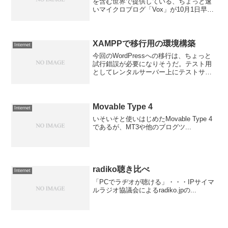
を含む世界で提供している、ちょっと速
いマイクロブログ「Vox」が10月1日早朝
をもって終了する。「【チームVoxより】
Voxは2010年10月1日早朝にサービスを終
了いたします」Vo...
XAMPPで移行用の環境構築
Internet
今回のWordPressへの移行は、ちょっと
試行錯誤が必要になりそうだ。テスト用
としてレンタルサーバー上にテストサイ
トも用意してあるけれど、ローカルにも
テスト環境が欲しかったので、気軽に扱
えて便利と評判の高い「XAMPP」（ザン
プ）というパ...
Movable Type 4
Internet
いそいそと使いはじめたMovable Type 4
であるが、MT3や他のブログツ...
radiko聴き比べ
Internet
「PCでラヂオが聴ける」・・・IPサイマ
ルラジオ協議会によるradiko.jpの...