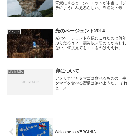
背景にすると、シルエットが本当にゴジ
ラのようにみえるらしい。※追記：最
近、ダイハツの軽自動車（キャスパーか
な？）のCMで使われているのは、このゴ
ジラ岩。
光のページェント2014
イベント
光のページェントを観にこれたのは何年
ぶりだろう？ 震災以来初めてかもしれ
ない。何度見てもエエものはええね。こ
のイベントが始まったのは確か、まだ世
の中がイケイケであった昭和62年頃、僕
がまだ学生の頃だ。以降、想いを寄せて
いた女の子への告白や、...
卵について
Life in USA
アメリカでもタマゴは食べるものの、生
タマゴを食べる習慣は無いようだ。 それ
と、ス...
Welcome to VERGINIA