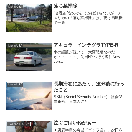
落ち葉掃除
Life in USA
"合理的"なのかどうかは知らないが、ア
メリカの「落ち葉掃除」は、要は扇風機
で一箇...
アキュラ インテグラTYPE-R
Life in USA
車の話題が続いて、大変恐縮なのだ
が・・・・・、先日NYへ行く際にNew
Jers...
長期滞在にあたり、渡米後に行っ
Life in USA
たこと
SSN（Sociel Security Number） 社会保
障番号。日本人にと...
泣ぐごはいねがぁー
ちょっとおもしろ
▲男鹿半島の奇岩『ゴジラ岩』。夕日を