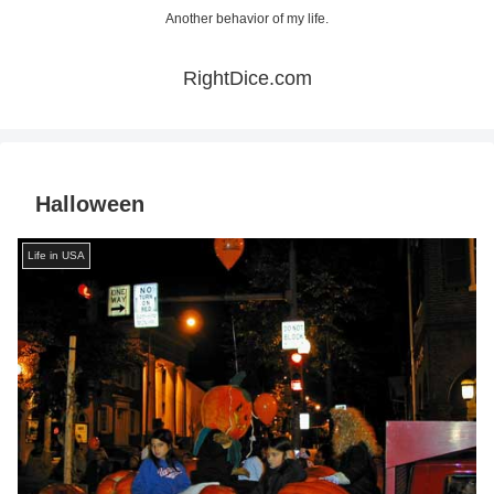
Another behavior of my life.
RightDice.com
Halloween
Life in USA