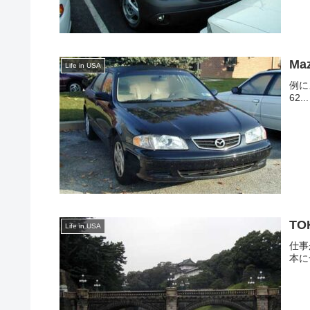
Ma
Life in USA
例に
62...
TO
Life in USA
仕事
本に