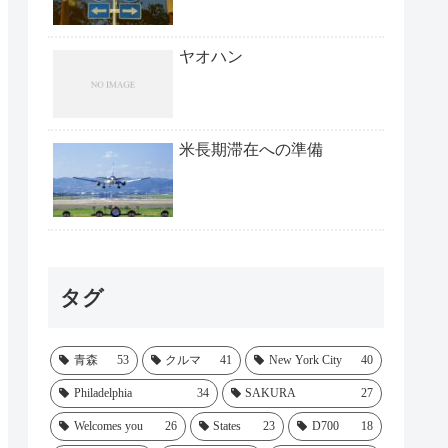
ヤオハン
米長期滞在への準備
タグ
青森
53
クルマ
41
New York City
40
Philadelphia
34
SAKURA
27
Welcomes you
26
States
23
D700
18