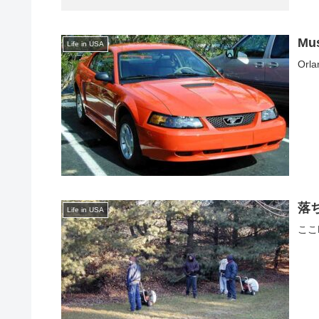
Mu
Life in USA
Orl
落ち
Life in USA
ここP