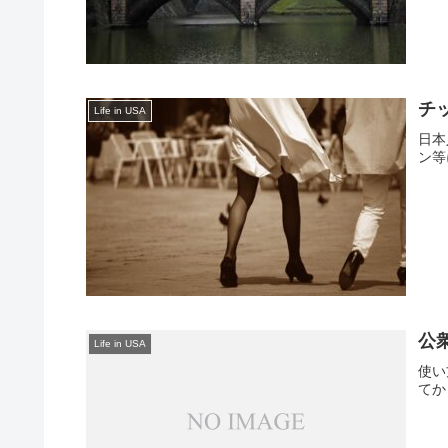
チ
Life in USA
日本
ン等
公
Life in USA
使い
てか