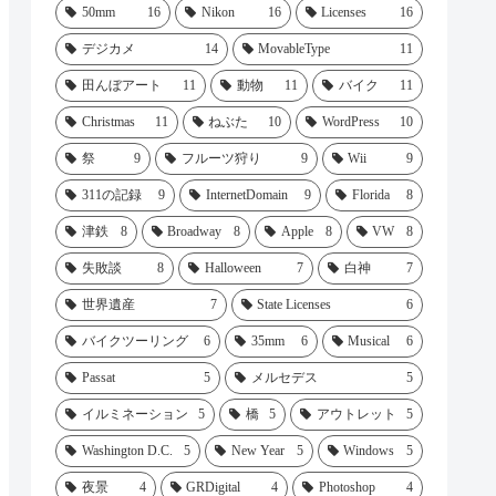
50mm
16
Nikon
16
Licenses
16
デジカメ
14
MovableType
11
田んぼアート
11
動物
11
バイク
11
Christmas
11
ねぶた
10
WordPress
10
祭
9
フルーツ狩り
9
Wii
9
311の記録
9
InternetDomain
9
Florida
8
津鉄
8
Broadway
8
Apple
8
VW
8
失敗談
8
Halloween
7
白神
7
世界遺産
7
State Licenses
6
バイクツーリング
6
35mm
6
Musical
6
Passat
5
メルセデス
5
イルミネーション
5
橋
5
アウトレット
5
Washington D.C.
5
New Year
5
Windows
5
夜景
4
GRDigital
4
Photoshop
4