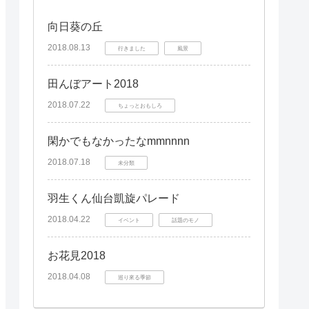
向日葵の丘
2018.08.13
行きました
風景
田んぼアート2018
2018.07.22
ちょっとおもしろ
閑かでもなかったなmmnnnn
2018.07.18
未分類
羽生くん仙台凱旋パレード
2018.04.22
イベント
話題のモノ
お花見2018
2018.04.08
巡り來る季節