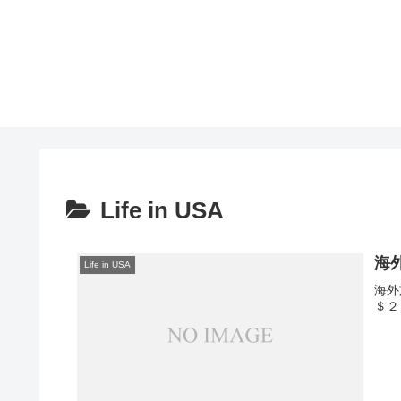
Life in USA
海
Life in USA
海外
＄２