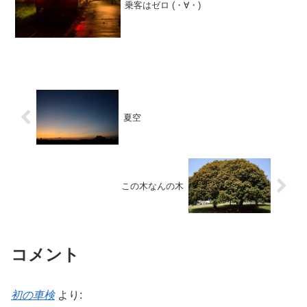
乗客はゼロ (・∀・)
夏空
この木なんの木
コメント
初の車検
より: