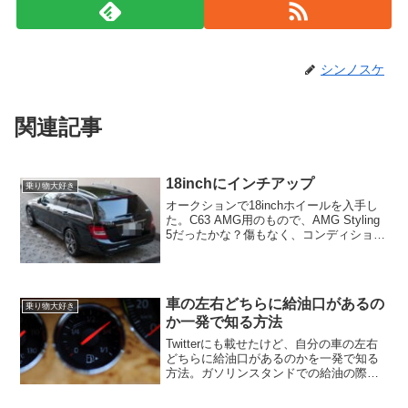
シンノスケ
関連記事
18inchにインチアップ
乗り物大好き
オークションで18inchホイールを入手し
た。C63 AMG用のもので、AMG Styling
5だったかな？傷もなく、コンディション
は良。フロント235/40ZR18，リア
255/35ZR18ののコンチネンタル スポー
ツコンタクト５が付い...
車の左右どちらに給油口があるの
乗り物大好き
か一発で知る方法
Twitterにも載せたけど、自分の車の左右
どちらに給油口があるのかを一発で知る
方法。ガソリンスタンドでの給油の際、
車の左右どちらに給油口があるのかがわ
からなくて慌てたことがある人は少なく