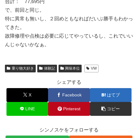
合計： 77,695円
で、前回と同じ。
特に異常も無いし、２回めともなればだいぶ勝手もわかっ
てきた。
故障修理や点検は必要に応じてやっているし、これでいい
んじゃないかなぁ。
乗り物大好き
体験記
興味本位
VW
シェアする
X
Facebook
はてブ
LINE
Pinterest
コピー
シンノスケをフォローする