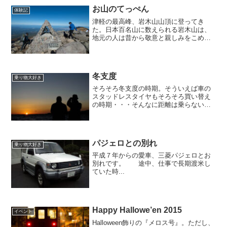
ないのではないかと思う。 実は、車の中
お山のてっぺん
体験記
から給油口がど...
津軽の最高峰、岩木山山頂に登ってき
た。日本百名山に数えられる岩木山は、
地元の人は昔から敬意と親しみをこめて
「岩木のおやま」と呼んでいるそうだ。
秋も深まって、山頂付近は数日前に初冠
雪。さすがにすぐに解けたけど、気軽に
登るには、この週末が今年ラ...
冬支度
乗り物大好き
そろそろ冬支度の時期。そういえば車の
スタッドレスタイヤもそろそろ買い替え
の時期・・・そんなに距離は乗らないも
のの何かと北に向かうことが多い僕は、
チェーンだけでは心許ないのでやはり冬
タイヤは必要だ。アジア製の輸入格安ス
タッドレスでもいいかな・...
パジェロとの別れ
乗り物大好き
平成７年からの愛車、三菱パジェロとお
別れです。 途中、仕事で長期渡米し
ていた時...
Happy Hallowe’en 2015
イベント
Halloween飾りの『メロス号』。ただし、