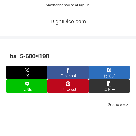
Another behavior of my life.
RightDice.com
ba_5-600×198
X
Facebook
はてブ
LINE
Pinterest
コピー
2010.09.03