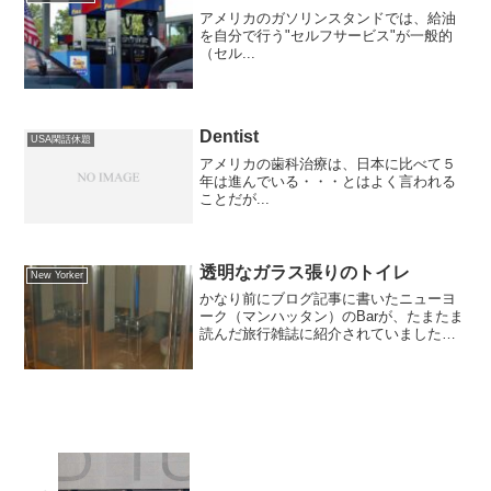
アメリカのガソリンスタンドでは、給油
を自分で行う"セルフサービス"が一般的
（セル...
Dentist
USA閑話休題
アメリカの歯科治療は、日本に比べて５
年は進んでいる・・・とはよく言われる
ことだが...
透明なガラス張りのトイレ
New Yorker
かなり前にブログ記事に書いたニューヨ
ーク（マンハッタン）のBarが、たまたま
読んだ旅行雑誌に紹介されていました。
（当時のブログ記事）ブログに書いたの
は８年ほど前になるのだけど、ほとんど
毎週末ごとにNYCに夜遊びにいっていた
頃。懐かしいなーと...