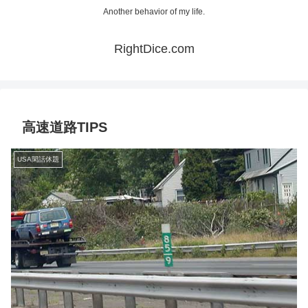
Another behavior of my life.
RightDice.com
高速道路TIPS
USA閑話休題