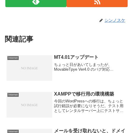
シンノスケ
関連記事
MT4.01アップデート
Internet
ちょっと日があいてしまったが、
MovableTpye Ver4.0 のバグ対応...
XAMPPで移行用の環境構築
Internet
今回のWordPressへの移行は、ちょっと
試行錯誤が必要になりそうだ。テスト用
としてレンタルサーバー上にテストサイ
トも用意してあるけれど、ローカルにも
テスト環境が欲しかったので、気軽に扱
えて便利と評判の高い「XAMPP」（ザン
プ）というパ...
メールを受け取れないと、ドメイ
Internet