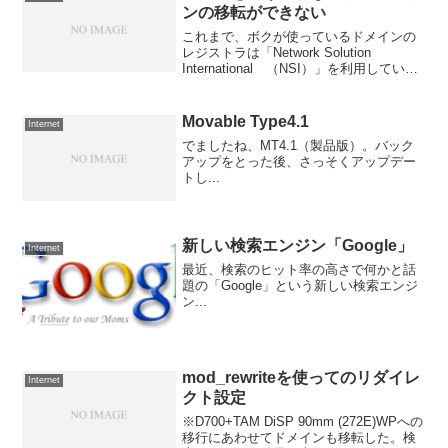
ンの移転ができない
これまで、ボクが使っているドメインの
レジストラは「Network Solution
International （NSI）」を利用してい
た。今回、レジストラを「KAGOYA
INTERNET」に変更するにあたって、ち
ょっとした問題が発生した...
Movable Type4.1
Internet
でましたね、MT4.1（製品版）。バック
アップをとった後、さっそくアップデー
トし...
新しい検索エンジン「Google」
Internet
最近、検索のヒット率の高さで何かと話
題の「Google」という新しい検索エンジ
ン...
mod_rewriteを使ってのリダイレ
Internet
クト設定
※D700+TAM DiSP 90mm (272E)WPへの
移行にあわせてドメインも移転した。検