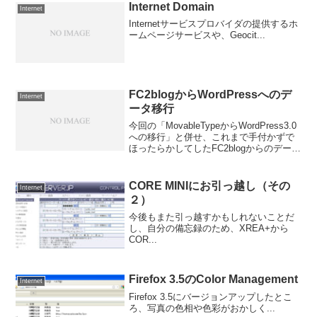
Internet Domain
Internet
Internetサービスプロバイダの提供するホ
ームページサービスや、Geocit...
FC2blogからWordPressへのデ
Internet
ータ移行
今回の「MovableTypeからWordPress3.0
への移行」と併せ、これまで手付かずで
ほったらかしてしたFC2blogからのデータ
移行もおこなって、WordPressに統合し
た。fc2blogに残していたのはもうだいぶ
前のコンテンツ...
CORE MINIにお引っ越し（その
Internet
２）
今後もまた引っ越すかもしれないことだ
し、自分の備忘録のため、XREA+から
COR...
Firefox 3.5のColor Management
Internet
Firefox 3.5にバージョンアップしたとこ
ろ、写真の色相や色彩がおかしく...