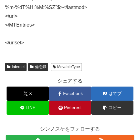
%m-%dT%H:%M:%SZ"$></lastmod>
</url>
</MTEntries>
</urlset>
Internet
備忘録
MovableType
シェアする
X
Facebook
はてブ
LINE
Pinterest
コピー
シンノスケをフォローする