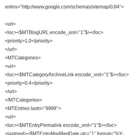
xmlns="http://www.google.com/schemas/sitemap/0.84">
<url>
<loc><$MTBlogURL encode_xml="1"$></loc>
<priority>1.0</priority>
</url>
<MTCategories>
<url>
<loc><$MTCategoryArchiveLink encode_xml="1"$></loc>
<priority>0.4</priority>
</url>
</MTCategories>
<MTEntries lastn="9999">
<url>
<loc><$MTEntryPermalink encode_xml="1"$></loc>
<lastmod><$MTEntryModifiedDate utc="1" format="%Y-