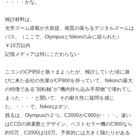
・・・・かな。
検討材料は、
光学ズーム搭載が大前提。画質の落ちるデジタルズームは
パス。（ここで、OlympusとNikonのみに絞られた）
￥10万以内
記憶メディアは特にこだわらない
ニコンのCP950と散々まよったが、検討していた頃に遊
びに来た会社の先輩がCP900を持っていて、Nikonの最大
の特徴である"回転軸"が"機内持ち込み手荷物"で壊れてし
まった・・・と聞いて、その耐久性に疑問を感じ
た。・・・で、Nikonはボツ。
残るは、Olympusの２つ。C2000かC900か・・・。違い
はCCDの画素数とデザイン。ベストセラー機のC900なら
約\5万、C2000は\10万。予算的には大きく隔たりがある