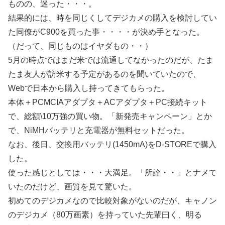
ものの、迷った・・・。
結果的には、時を同じくしてデジカメの購入を検討してい
た同僚がC900を買った事・・・・が決め手となった。
（だって、同じものはイヤダもの・・）
5月の時点ではまだ米では流通してなかったのだが、たま
たま友人が訪米する予定があるのを聞いていたので、
Webで日本から購入し持ってきてもらった。
本体＋PCMCIAアダプタ＋ACアダプタ＋PC接続キット
で、総額\10万強の買い物。「新発売キャンペーン」とか
で、NiMHバッテリと充電器が無料セットだった。
なお、後日、交換用バッテリ(1450mA)をD-STOREで購入
した。
使った感じとしては・・・大満足。「所詮・・」とナメて
いたのだけど、画質を見て驚いた。
初めてのデジカメなので比較対象がないのだが、キャノン
のデジカメ（80万画素）を持っていた先輩曰く、明る