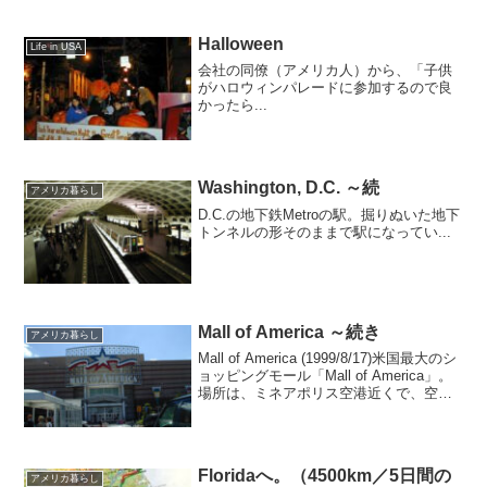
Halloween
Life in USA
会社の同僚（アメリカ人）から、「子供
がハロウィンパレードに参加するので良
かったら...
Washington, D.C. ～続
アメリカ暮らし
D.C.の地下鉄Metroの駅。掘りぬいた地下
トンネルの形そのままで駅になってい...
Mall of America ～続き
アメリカ暮らし
Mall of America (1999/8/17)米国最大のシ
ョッピングモール「Mall of America」。
場所は、ミネアポリス空港近くで、空港
からなら車で5分、ミネアポリス／セント
ポールのダウンタウンからは車で15分の
距離だ。6...
Floridaへ。（4500km／5日間の
アメリカ暮らし