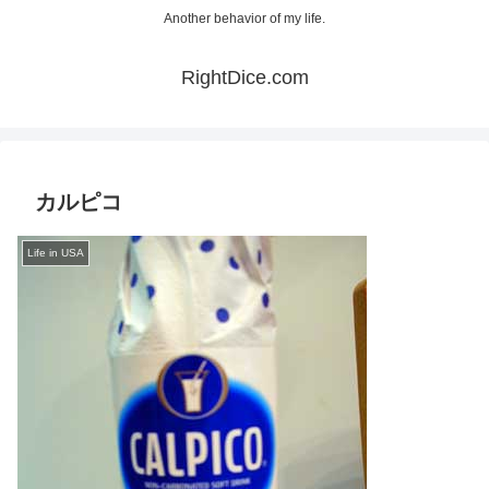
Another behavior of my life.
RightDice.com
カルピコ
Life in USA