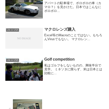
アパートの駐車場で、ボロボロの車（カ
マロ？）を見かけた。日本ではこんなに
ボロボロ...
マクロレンズ購入
Life in USA
Excel等のMacroのことではない。もちろ
んVirusでもない。 マクロレン...
Golf competition
Life in USA
私はゴルフをしないものの、興味半分で
見学。 ミネソタに限らず、米は日本とは
比較に...